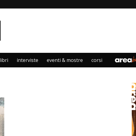
libri
interviste
eventi & mostre
corsi