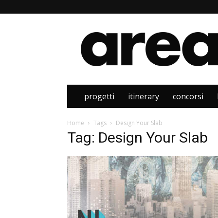
Area
progetti
itinerary
concorsi
Home
Tags
Design Your Slab
Tag: Design Your Slab