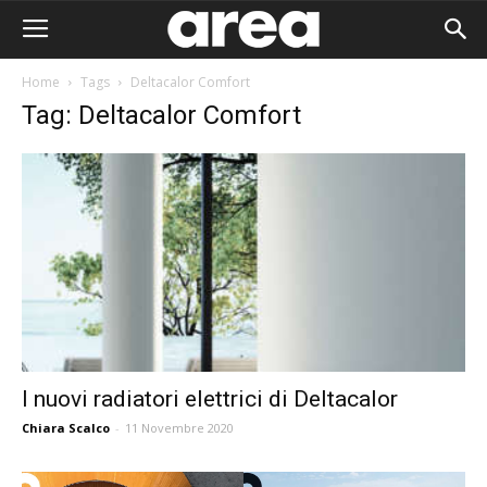
Home
Tags
Deltacalor Comfort
Tag: Deltacalor Comfort
I nuovi radiatori elettrici di Deltacalor
Chiara Scalco
-
11 Novembre 2020
Area I