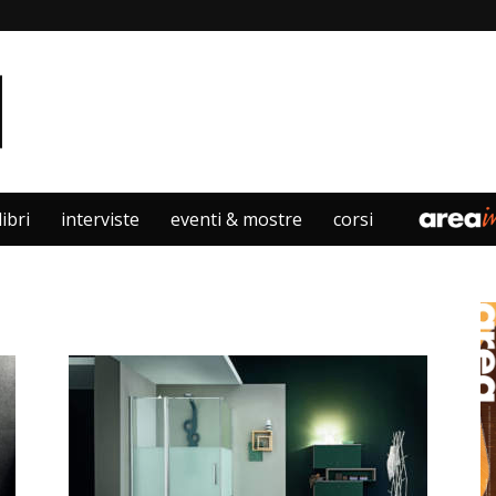
libri
interviste
eventi & mostre
corsi