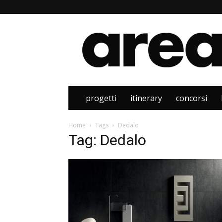
Area
progetti
itinerary
concorsi
Home
Tags
Dedalo
Tag: Dedalo