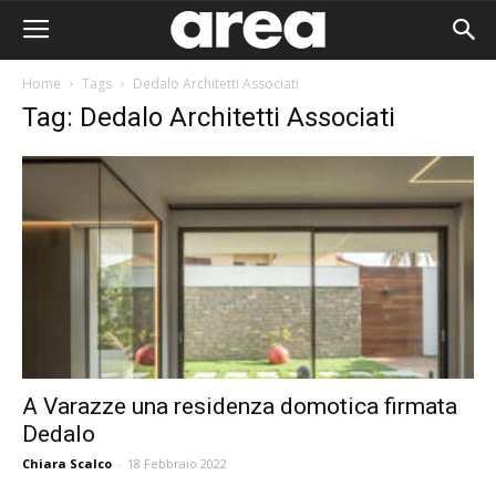
Home
Tags
Dedalo Architetti Associati
Tag: Dedalo Architetti Associati
A Varazze una residenza domotica firmata
Dedalo
Area I
Chiara Scalco
-
18 Febbraio 2022