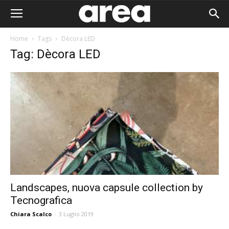
Home
Tags
Dècora LED
Tag: Dècora LED
Landscapes, nuova capsule collection by
Tecnografica
Area I
Chiara Scalco
-
3 Luglio 2019