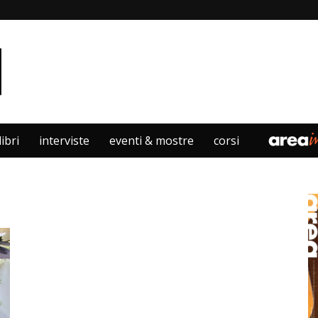
libri
interviste
eventi & mostre
corsi