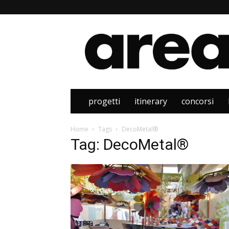
Area
progetti
itinerary
concorsi
Home
Tags
DecoMetal®
Tag: DecoMetal®