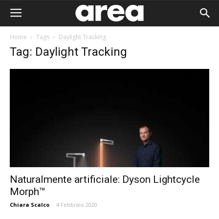
Home
Tags
Daylight Tracking
Tag: Daylight Tracking
Naturalmente artificiale: Dyson Lightcycle
Morph™
Area I
Chiara Scalco
-
4 Febbraio 2020