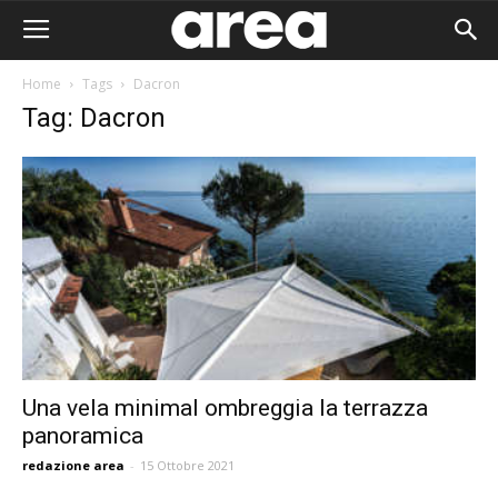
Home
Tags
Dacron
Tag: Dacron
Una vela minimal ombreggia la terrazza
panoramica
Area I
redazione area
-
15 Ottobre 2021