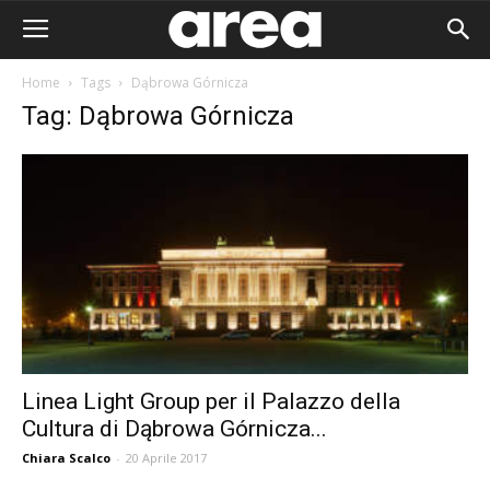
Home
Tags
Dąbrowa Górnicza
Tag: Dąbrowa Górnicza
Linea Light Group per il Palazzo della
Cultura di Dąbrowa Górnicza...
Area I
Chiara Scalco
-
20 Aprile 2017