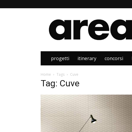
Area
progetti
itinerary
concorsi
Home
Tags
Cuve
Tag: Cuve