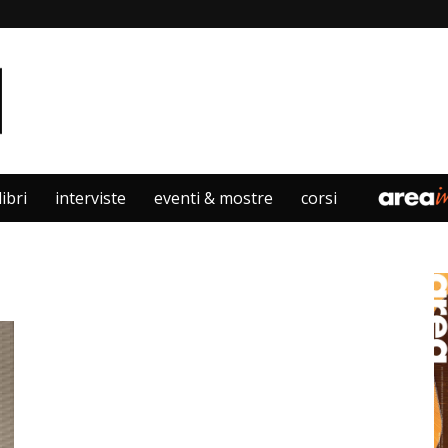
libri
interviste
eventi & mostre
corsi