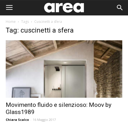
Home
Tags
Cuscinetti a sfera
Tag: cuscinetti a sfera
Movimento fluido e silenzioso: Moov by
Glass1989
Area I
Chiara Scalco
-
16 Maggio 2017