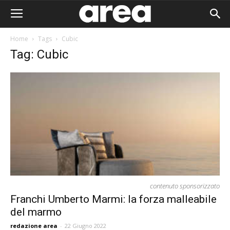
Home
Tags
Cubic
Tag: Cubic
contenuto sponsorizzato
Franchi Umberto Marmi: la forza malleabile
del marmo
Area I
redazione area
-
22 Giugno 2022