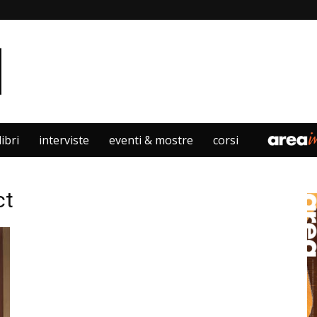
libri
interviste
eventi & mostre
corsi
ct