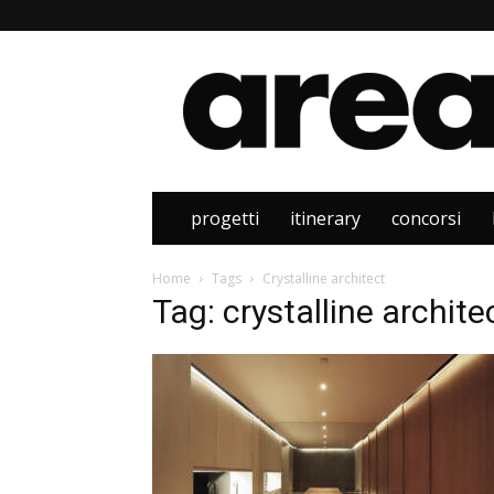
Area
progetti
itinerary
concorsi
Home
Tags
Crystalline architect
Tag: crystalline archite