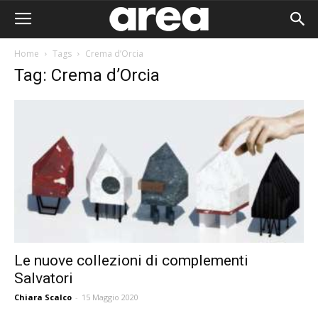
Home
Tags
Crema d’Orcia
Tag: Crema d’Orcia
Le nuove collezioni di complementi
Salvatori
Area I
Chiara Scalco
-
15 Maggio 2020