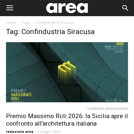
Home
Tags
Confindustria Siracusa
Tag: Confindustria Siracusa
contenuto sponsorizzato
Premio Massimo Riili 2026: la Sicilia apre il
confronto all’architettura italiana
Area I
redazione area
-
9 Giugno 2026