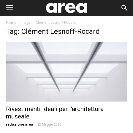
Home
Tags
Clément Lesnoff-Rocard
Tag: Clément Lesnoff-Rocard
Rivestimenti ideali per l’architettura
museale
Area I
redazione area
-
12 Maggio 2026