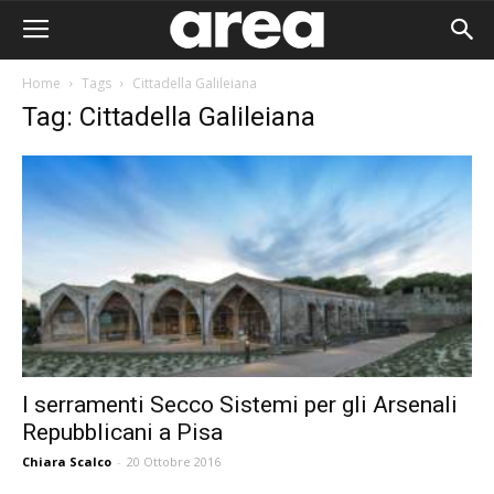
Home
Tags
Cittadella Galileiana
Tag: Cittadella Galileiana
I serramenti Secco Sistemi per gli Arsenali
Repubblicani a Pisa
Area I
Chiara Scalco
-
20 Ottobre 2016