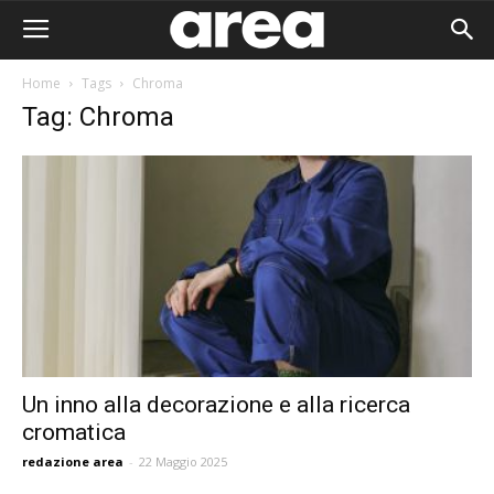
Home
Tags
Chroma
Tag: Chroma
Un inno alla decorazione e alla ricerca
cromatica
Area I
redazione area
-
22 Maggio 2025