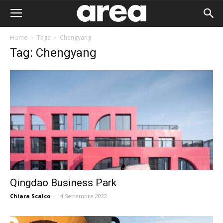
Home
Tags
Chengyang
Tag: Chengyang
Qingdao Business Park
Chiara Scalco
-
14 Settembre 2022
Area I