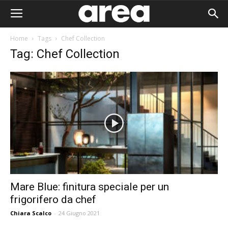
Home
Tags
Chef Collection
Tag: Chef Collection
Mare Blue: finitura speciale per un
frigorifero da chef
Area I
Chiara Scalco
-
24 Giugno 2021