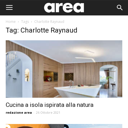
Home
Tags
Charlotte Raynaud
Tag: Charlotte Raynaud
Cucina a isola ispirata alla natura
redazione area
-
26 Ottobre 2021
Area I