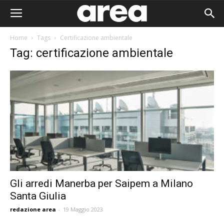
Home
Tags
Certificazione ambientale
Tag: certificazione ambientale
Gli arredi Manerba per Saipem a Milano
Santa Giulia
Area I
redazione area
-
19 Maggio 2023