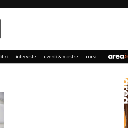
libri
interviste
eventi & mostre
corsi