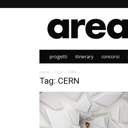
Area
progetti
itinerary
concorsi
Home
Tags
CERN
Tag: CERN