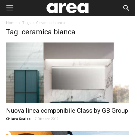
Home
Tags
Ceramica bianca
Tag: ceramica bianca
Nuova linea componibile Class by GB Group
Chiara Scalco
-
7 Ottobre 2019
Area I