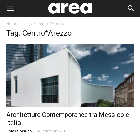
Home
Tags
Centro*Arezzo
Tag: Centro*Arezzo
Architetture Contemporanee tra Messico e
Italia
Area I
Chiara Scalco
-
14 Settembre 2016