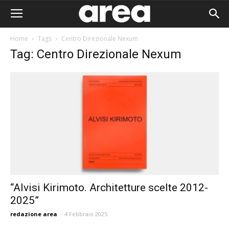
Home
Tags
Centro Direzionale Nexum
Tag: Centro Direzionale Nexum
“Alvisi Kirimoto. Architetture scelte 2012-
2025”
Area I
redazione area
-
4 Febbraio 2025