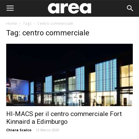
Home
Tags
Centro commerciale
Tag: centro commerciale
HI-MACS per il centro commerciale Fort
Kinnaird a Edimburgo
Area I
Chiara Scalco
-
13 Marzo 2020