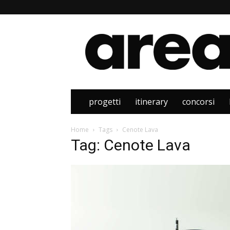
Area
progetti
itinerary
concorsi
Home
Tags
Cenote Lava
Tag: Cenote Lava