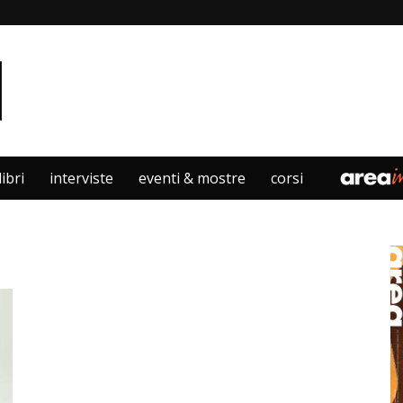
libri
interviste
eventi & mostre
corsi