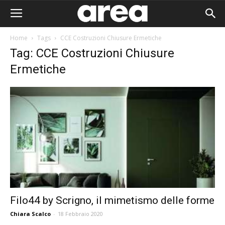
Home
Tags
CCE Costruzioni Chiusure Ermetiche
Tag: CCE Costruzioni Chiusure
Ermetiche
Filo44 by Scrigno, il mimetismo delle forme
Area I
Chiara Scalco
-
18 Febbraio 2020