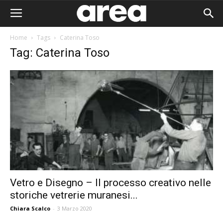
Home
Tags
Caterina Toso
Tag: Caterina Toso
Vetro e Disegno – Il processo creativo nelle
storiche vetrerie muranesi...
Area I
Chiara Scalco
-
3 Marzo 2020