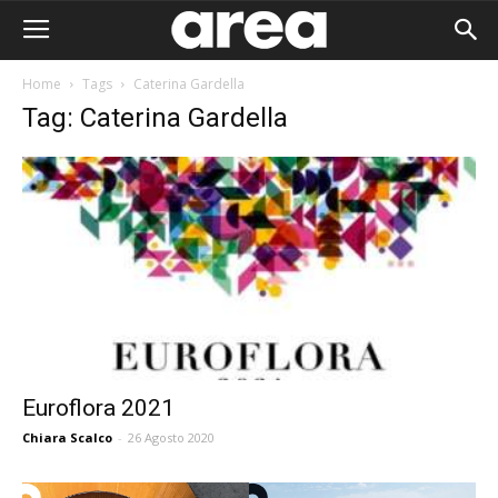
Home
Tags
Caterina Gardella
Tag: Caterina Gardella
Euroflora 2021
Chiara Scalco
-
26 Agosto 2020
Area I