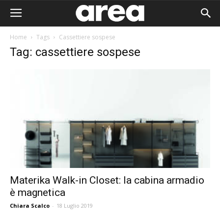
Home
Tags
Cassettiere sospese
Tag: cassettiere sospese
Materika Walk-in Closet: la cabina armadio
è magnetica
Area I
Chiara Scalco
-
18 Luglio 2019