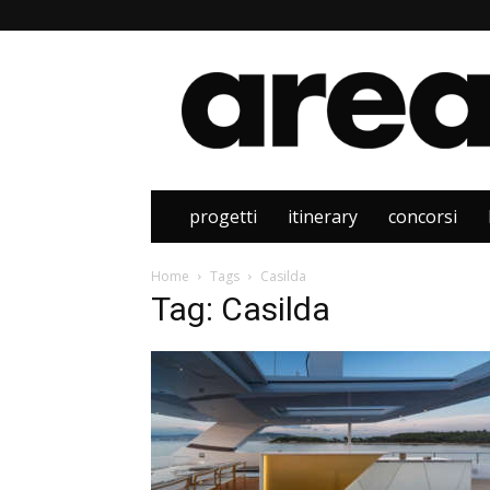
Area
progetti
itinerary
concorsi
Home
Tags
Casilda
Tag: Casilda