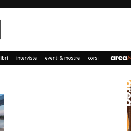
libri
interviste
eventi & mostre
corsi