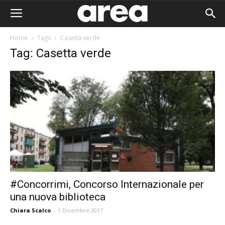
Home
Tags
Casetta verde
Tag: Casetta verde
#Concorrimi, Concorso Internazionale per
una nuova biblioteca
Area I
Chiara Scalco
-
1 Dicembre 2017