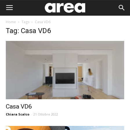
Home
Tags
Casa VD6
Tag: Casa VD6
Casa VD6
Chiara Scalco
-
21 Ottobre 2022
Area I