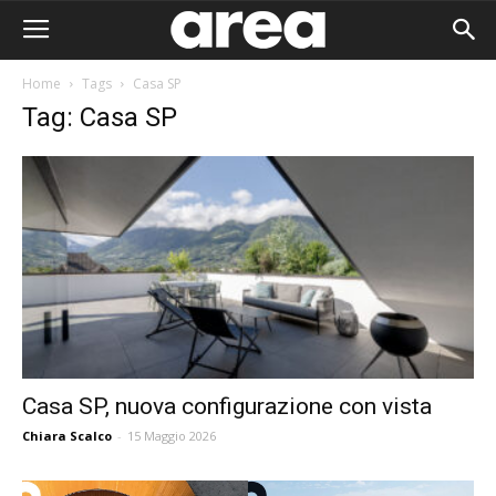
Home
Tags
Casa SP
Tag: Casa SP
Casa SP, nuova configurazione con vista
Chiara Scalco
-
15 Maggio 2026
Area I