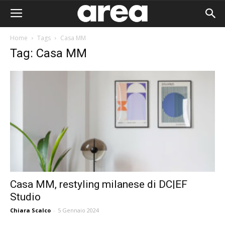
Home
Tags
Casa MM
Tag: Casa MM
Casa MM, restyling milanese di DC|EF
Studio
Area I
Chiara Scalco
-
5 Gennaio 2024