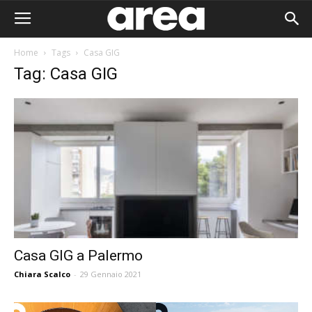
Home
Tags
Casa GIG
Tag: Casa GIG
Casa GIG a Palermo
Chiara Scalco
-
29 Gennaio 2021
Area I