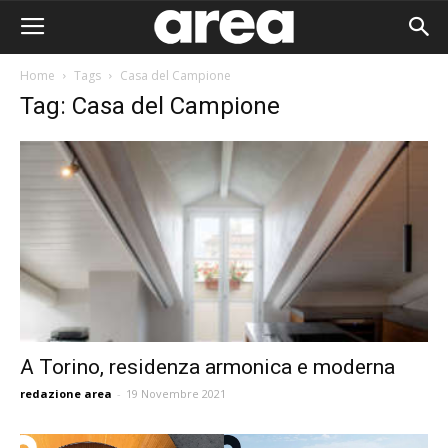
Home
Tags
Casa del Campione
Tag: Casa del Campione
A Torino, residenza armonica e moderna
redazione area
-
19 Novembre 2021
Area I