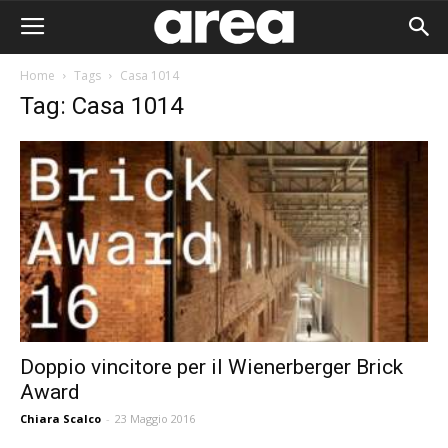
Home
Tags
Casa 1014
Tag: Casa 1014
Doppio vincitore per il Wienerberger Brick
Award
Area I
Chiara Scalco
-
23 Maggio 2016