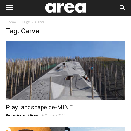
Home
Tags
Carve
Tag: Carve
Play landscape be-MINE
Redazione di Area
-
6 Ottobre 2016
Area I