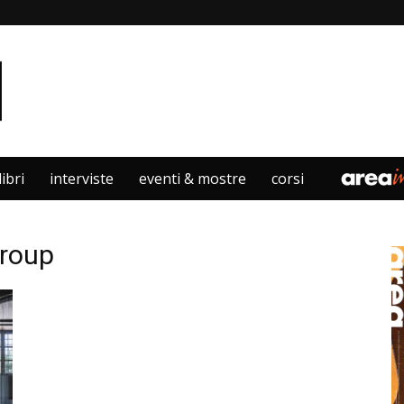
libri
interviste
eventi & mostre
corsi
Group