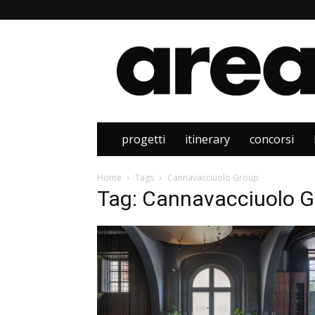
Area
progetti
itinerary
concorsi
Home
Tags
Cannavacciuolo Group
Tag: Cannavacciuolo 