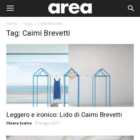
Home
Tags
Caimi Brevetti
Tag: Caimi Brevetti
Leggero e ironico: Lido di Caimi Brevetti
Chiara Scalco
-
8 Giugno 2017
Area I