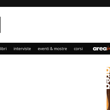
libri
interviste
eventi & mostre
corsi