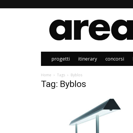
Area
progetti
itinerary
concorsi
Home
Tags
Byblos
Tag: Byblos