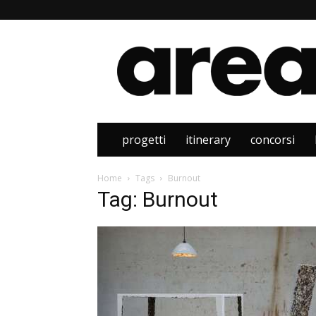
Area
progetti
itinerary
concorsi
Home
Tags
Burnout
Tag: Burnout