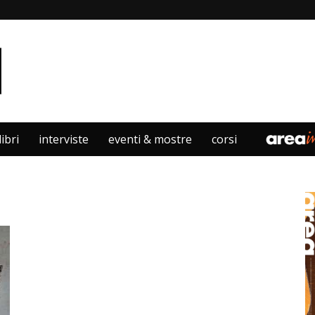
libri
interviste
eventi & mostre
corsi