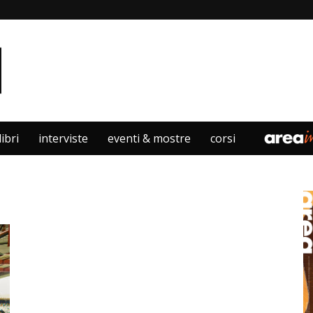
libri
interviste
eventi & mostre
corsi