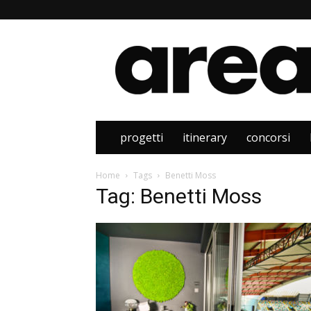
Area
progetti
itinerary
concorsi
Home
Tags
Benetti Moss
Tag: Benetti Moss