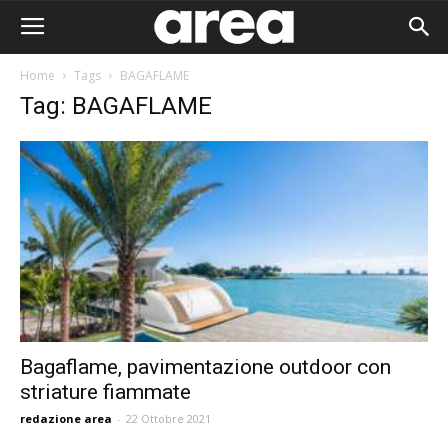
Home
Tags
BAGAFLAME
Tag: BAGAFLAME
Bagaflame, pavimentazione outdoor con
striature fiammate
Area I
redazione area
-
22 Ottobre 2021