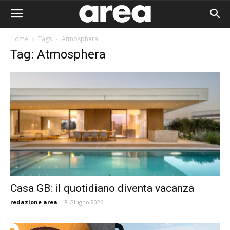
Home
Tags
Atmosphera
Tag: Atmosphera
Casa GB: il quotidiano diventa vacanza
redazione area
-
8 Giugno 2026
Area I