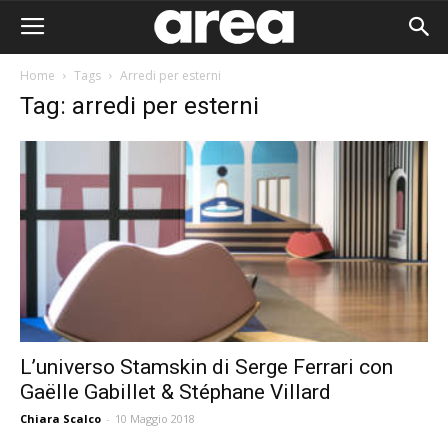
Home
Tags
Arredi per esterni
Tag: arredi per esterni
L’universo Stamskin di Serge Ferrari con
Gaëlle Gabillet & Stéphane Villard
Area I
Chiara Scalco
-
10 Maggio 2018