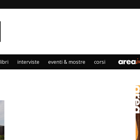
libri
interviste
eventi & mostre
corsi