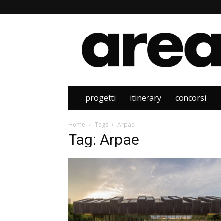
Area
progetti
itinerary
concorsi
Home
Tags
Arpae
Tag: Arpae